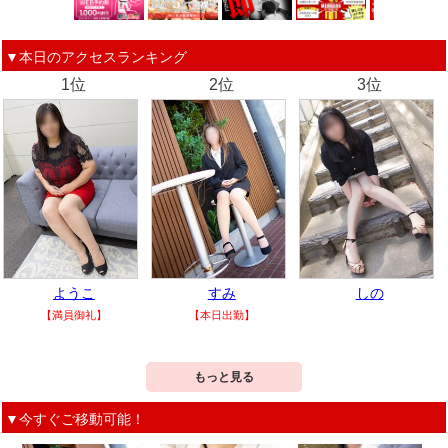
▼本日のアクセスランキング
1位
2位
3位
ようこ
すみ
しの
【満員御礼】
【本日出勤】
もっと見る
▼今すぐご移動可能！