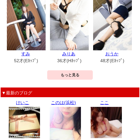
すみ
みりあ
おうか
52才(Eｶｯﾌﾟ)
36才(Hｶｯﾌﾟ)
48才(Eｶｯﾌﾟ)
もっと見る
▼最新のブログ
けいこ
このは(浜松)
ここ