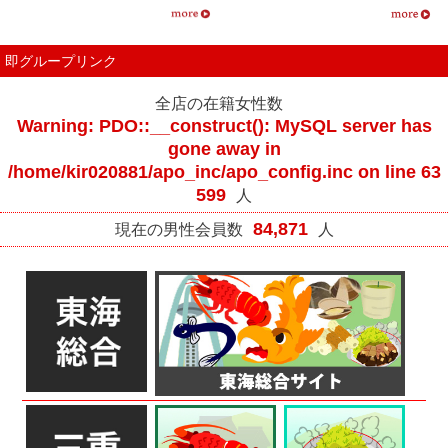
即グループリンク
全店の在籍女性数
Warning
: PDO::__construct(): MySQL server has
gone away in
/home/kir020881/apo_inc/apo_config.inc
on line
63
599
人
84,871
現在の男性会員数
人