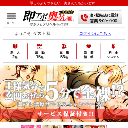
即しゃぶりつきたい…奥さんたちがいます…
ようこそ
ゲスト
様
ログインはこちら
新 人
出 勤
在 籍
新 着
料 金
2
15
53
情 報
システム
名
名
名