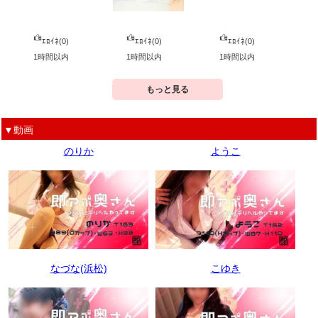
ｴﾛｲﾈ(0)
ｴﾛｲﾈ(0)
ｴﾛｲﾈ(0)
1時間以内
1時間以内
1時間以内
もっと見る
▼動画
のりか
ようこ
なづな(浜松)
こゆき